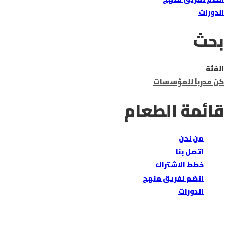
الدورات
بحث
الفئة
كن مدرباً
للمؤسسات
قائمة الطعام
من نحن
اتصل بنا
خطط الاشتراك
انضم لفريق منهج
الدورات
هل لديك سؤال؟