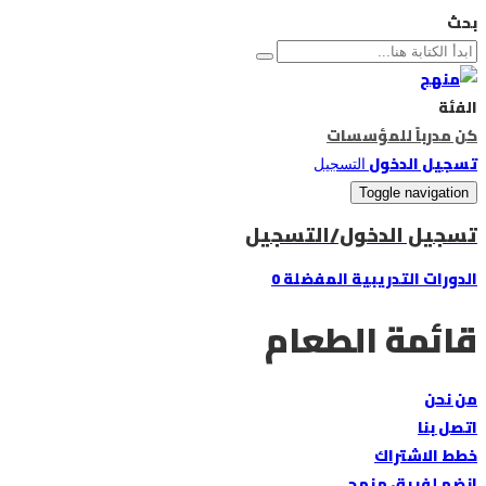
بحث
الفئة
كن مدرباً
للمؤسسات
تسجيل الدخول
التسجيل
Toggle navigation
تسجيل الدخول/التسجيل
الدورات التدريبية
المفضلة
0
قائمة الطعام
من نحن
اتصل بنا
خطط الاشتراك
انضم لفريق منهج