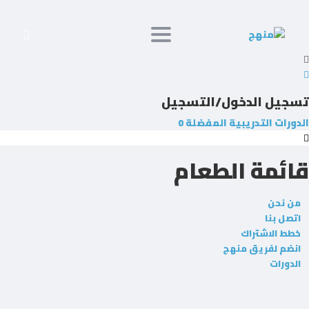
Toggle navigation
جيل الدخول/التسجيل
دورات التدريبية
المفضلة
0
ائمة الطعام
ن نحن
تصل بنا
طط الاشتراك
نضم لفريق منهج
لدورات