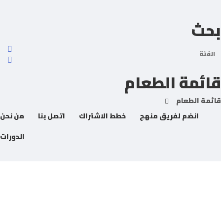
حث
لفئة
ائمة الطعام
انضم لفريق منهج
خطط الاشتراك
اتصل بنا
من نحن
الدورات
 لديك سؤال؟