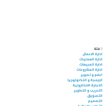
سال استفسار
 إرسال الرسالة
إغلاق
فئة
ادارة الاعمال
ادارة العمليات
ادارة المبيعات
ادارة المشروعات
اعلام و تصوير
البرمجة و التكنولوجيا
التجارة الالكترونية
التدريب و التطوير
التسويق
التصميم