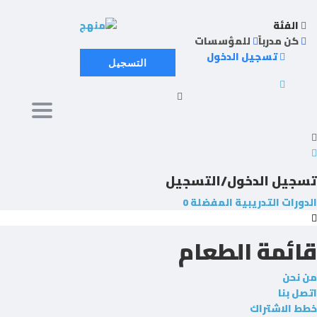
الفئة
كن مدرباً
للمؤسسات
تسجيل الدخول
التسجيل
avigation
تسجيل الدخول/التسجيل
الدورات التدريبية
المفضلة
0
قائمة الطعام
من نحن
اتصل بنا
خطط الاشتراك