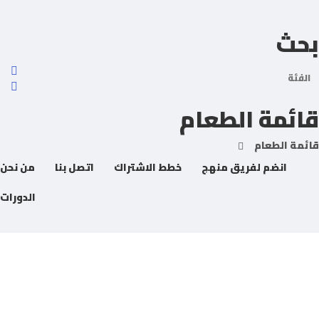
حث
لفئة
ائمة الطعام
انضم لفريق منهج
خطط الاشتراك
اتصل بنا
من نحن
الدورات
 لديك سؤال؟