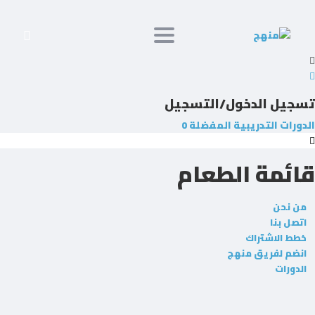
Toggle navigation
جيل الدخول/التسجيل
دورات التدريبية
المفضلة
0
ائمة الطعام
ن نحن
تصل بنا
طط الاشتراك
نضم لفريق منهج
لدورات