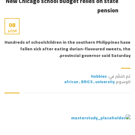
New Chicago school budget relies on state
pension
08
فبراير
Hundreds of schoolchildren in the southern Philippines have
fallen sick after eating durian-flavoured sweets, the
provincial governor said Saturday.
تم النشر في:
Hobbies
الوسوم
university
,
BRICS
,
african