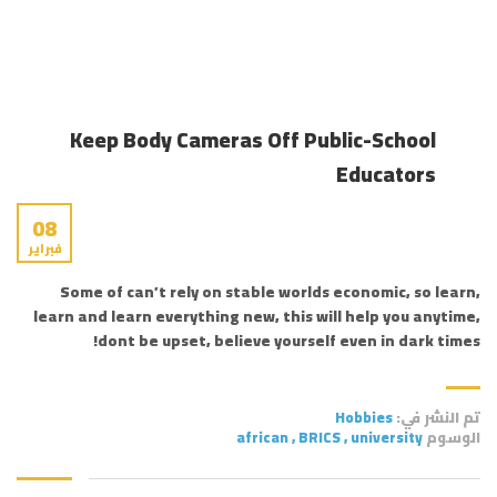
Keep Body Cameras Off Public-School
Educators
08
فبراير
Some of can’t rely on stable worlds economic, so learn,
learn and learn everything new, this will help you anytime,
dont be upset, believe yourself even in dark times!
تم النشر في:
Hobbies
الوسوم
university
,
BRICS
,
african